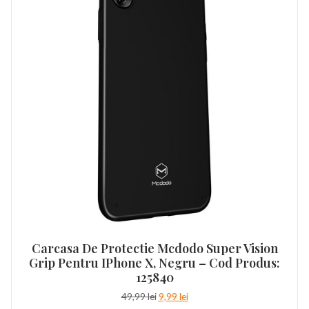
Carcasa De Protectie Mcdodo Super Vision
Grip Pentru IPhone X, Negru – Cod Produs:
125840
Prețul
Prețul
49,99
lei
9,99
lei