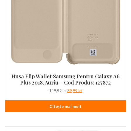
Husa Flip Wallet Samsung Pentru Galaxy A6
Plus 2018, Auriu – Cod Produs: 127872
Prețul
Prețul
149,99
lei
39,99
lei
inițial
curent
a
este:
Citește mai mult
fost:
39,99 lei.
149,99 lei.