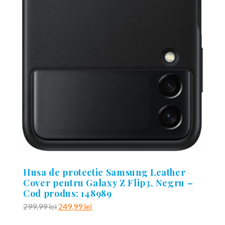
Husa de protectie Samsung Leather
Cover pentru Galaxy Z Flip3, Negru –
Cod produs: 148989
Prețul
Prețul
299,99
lei
249,99
lei
inițial
curent