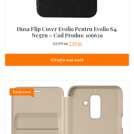
Husa Flip Cover Evolio Pentru Evolio S4,
Negru – Cod Produs: 106639
Prețul
Prețul
12,99
lei
7,99
lei
inițial
curent
a
este:
Citește mai mult
fost:
7,99 lei.
12,99 lei.
Reducere