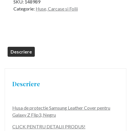
SKU:
148989
a
este:
Categorie:
Huse, Carcase si Folii
fost:
249,99 lei.
299,99 lei.
Descriere
Descriere
Husa de protectie Samsung Leather Cover pentru
Galaxy Z Flip3, Negru
CLICK PENTRU DETALII PRODUS!