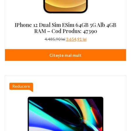
IPhone 12 Dual Sim ESim 64GB 5G Alb 4GB
RAM – Cod Produs: 47390
Prețul
Prețul
4.485,90
lei
3.654,91
lei
inițial
curent
a
este:
Citește mai mult
fost:
3.654,91 lei.
4.485,90 lei.
Reducere