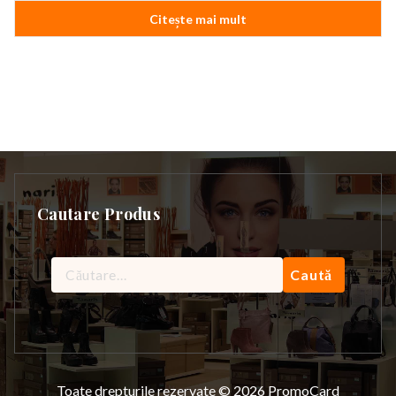
a
este:
Citește mai mult
fost:
5.446,90 lei.
6.437,90 lei.
Cautare Produs
Caută
după:
Toate drepturile rezervate © 2026 PromoCard