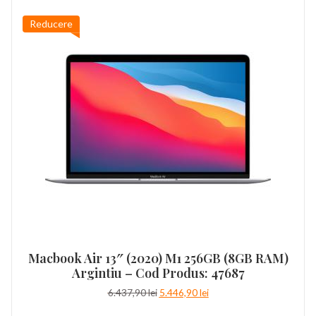
Reducere
Macbook Air 13″ (2020) M1 256GB (8GB RAM)
Argintiu – Cod Produs: 47687
Prețul
Prețul
6.437,90
lei
5.446,90
lei
inițial
curent