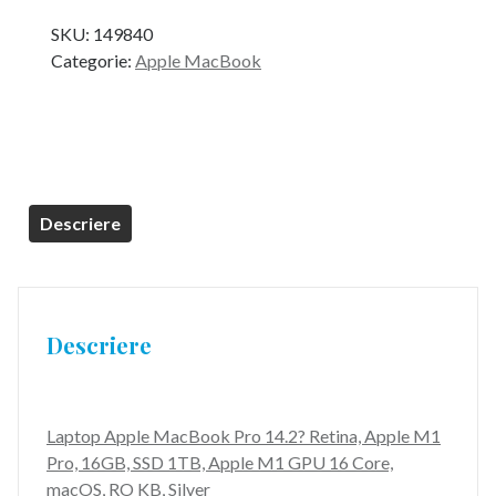
inițial
curent
SKU:
149840
a
este:
Categorie:
Apple MacBook
fost:
11.699,99 lei.
13.229,99 lei.
Descriere
Descriere
Laptop Apple MacBook Pro 14.2? Retina, Apple M1
Pro, 16GB, SSD 1TB, Apple M1 GPU 16 Core,
macOS, RO KB, Silver