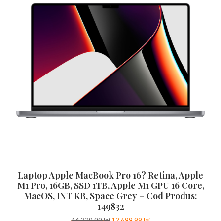
Laptop Apple MacBook Pro 16? Retina, Apple
M1 Pro, 16GB, SSD 1TB, Apple M1 GPU 16 Core,
MacOS, INT KB, Space Grey – Cod Produs:
149832
Prețul
Prețul
14.329,99
lei
12.699,99
lei