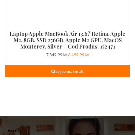
Laptop Apple MacBook Air 13.6? Retina, Apple
M2, 8GB, SSD 256GB, Apple M2 GPU, MacOS
Monterey, Silver – Cod Produs: 152471
Prețul
Prețul
7.349,99
lei
6.499,99
lei
inițial
curent
a
este:
Citește mai mult
fost:
6.499,99 lei.
7.349,99 lei.