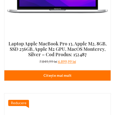
Laptop Apple MacBook Pro 13, Apple M2, 8GB,
SSD 256GB, Apple M2 GPU, MacOS Monterey,
Silver – Cod Produs: 152487
Prețul
Prețul
7.849,99
lei
6.899,99
lei
inițial
curent
a
este:
Citește mai mult
fost:
6.899,99 lei.
7.849,99 lei.
Reducere