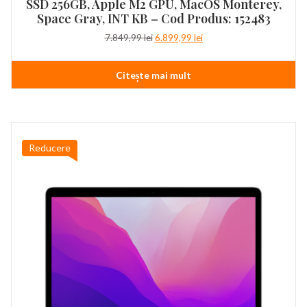
SSD 256GB, Apple M2 GPU, MacOS Monterey,
Space Gray, INT KB – Cod Produs: 152483
Prețul
Prețul
7.849,99
lei
6.899,99
lei
inițial
curent
a
este:
Citește mai mult
fost:
6.899,99 lei.
7.849,99 lei.
Reducere