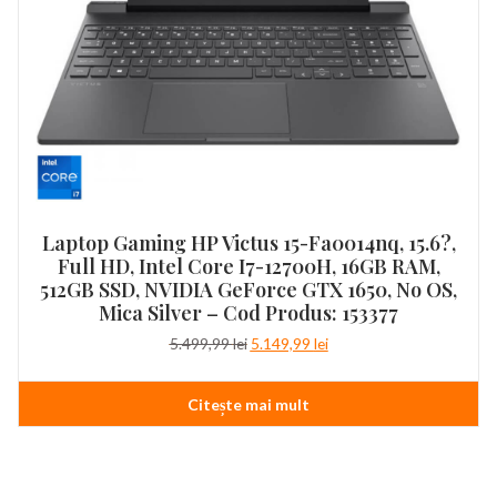
Laptop Gaming HP Victus 15-Fa0014nq, 15.6?,
Full HD, Intel Core I7-12700H, 16GB RAM,
512GB SSD, NVIDIA GeForce GTX 1650, No OS,
Mica Silver – Cod Produs: 153377
Prețul
Prețul
5.499,99
lei
5.149,99
lei
inițial
curent
a
este:
Citește mai mult
fost:
5.149,99 lei.
5.499,99 lei.