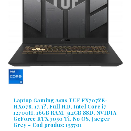
Laptop Gaming Asus TUF FX707ZE-
HX078, 17.3?, Full HD, Intel Core i7-
12700H, 16GB RAM, 512GB SSD, NVIDIA
GeForce RTX 3050 Ti, No OS, Jaeger
Grey – Cod produs: 155701