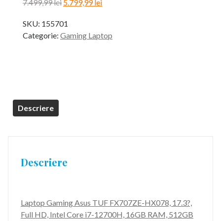
Prețul
Prețul
7.499,99
lei
5.799,99
lei
inițial
curent
SKU:
155701
a
este:
Categorie:
Gaming Laptop
fost:
5.799,99 lei.
7.499,99 lei.
Descriere
Descriere
Laptop Gaming Asus TUF FX707ZE-HX078, 17.3?,
Full HD, Intel Core i7-12700H, 16GB RAM, 512GB