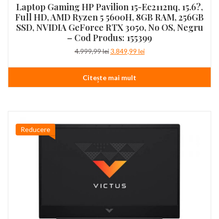
Laptop Gaming HP Pavilion 15-Ec2112nq, 15.6?,
Full HD, AMD Ryzen 5 5600H, 8GB RAM, 256GB
SSD, NVIDIA GeForce RTX 3050, No OS, Negru
– Cod Produs: 155399
Prețul
Prețul
4.999,99
lei
3.849,99
lei
inițial
curent
a
este:
Citește mai mult
fost:
3.849,99 lei.
4.999,99 lei.
Reducere