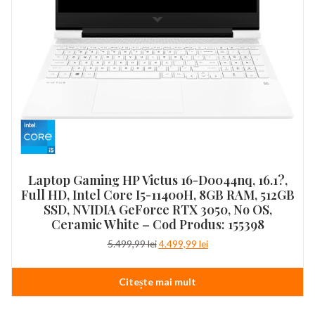
Laptop Gaming HP Victus 16-D0044nq, 16.1?,
Full HD, Intel Core I5-11400H, 8GB RAM, 512GB
SSD, NVIDIA GeForce RTX 3050, No OS,
Ceramic White – Cod Produs: 155398
Prețul
Prețul
5.499,99
lei
4.499,99
lei
inițial
curent
a
este:
Citește mai mult
fost:
4.499,99 lei.
5.499,99 lei.