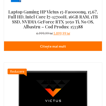
Laptop Gaming HP Victus 15-Fa0000nq, 15.6?,
Full HD, Intel Core I7-12700H, 16GB RAM, 1TB
SSD, NVIDIA GeForce RTX 3050 Ti, No OS,
Albastru – Cod Produs: 153388
Prețul
Prețul
6.999,99
lei
5.899,99
lei
inițial
curent
a
este:
Citește mai mult
fost:
5.899,99 lei.
6.999,99 lei.
Reducere