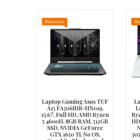
Reducere
Re
Laptop Gaming Asus TUF
L
A15 FA506IHR-HN019,
L
15.6?, Full HD, AMD Ryzen
Ryz
5 4600H, 8GB RAM, 512GB
HD
SSD, NVIDIA GeForce
N
GTX 1650 Ti, No OS,
305