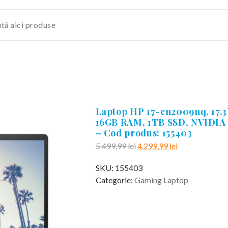
Laptop HP 17-cn2009nq, 17.3?
16GB RAM, 1TB SSD, NVIDIA 
– Cod produs: 155403
Prețul
Prețul
5.499,99
lei
4.299,99
lei
inițial
curent
SKU:
155403
a
este:
Categorie:
Gaming Laptop
fost:
4.299,99 lei.
5.499,99 lei.