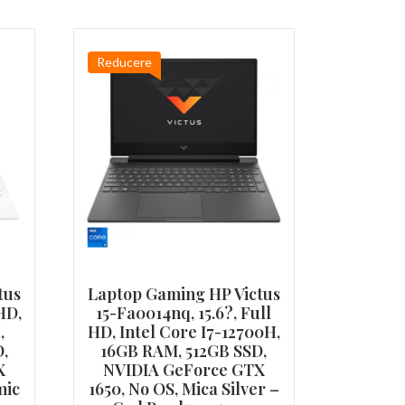
Reducere
tus
Laptop Gaming HP Victus
 HD,
15-Fa0014nq, 15.6?, Full
,
HD, Intel Core I7-12700H,
,
16GB RAM, 512GB SSD,
X
NVIDIA GeForce GTX
mic
1650, No OS, Mica Silver –