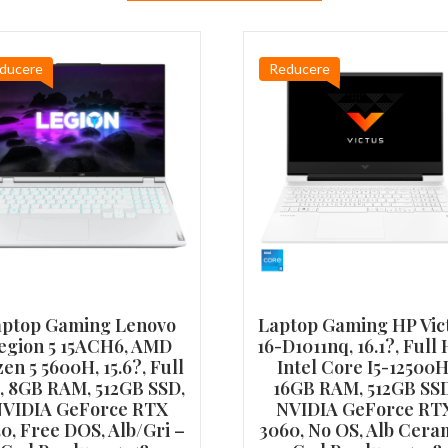
ducere
Reducere
aptop Gaming Lenovo
Laptop Gaming HP Vic
egion 5 15ACH6, AMD
16-D1011nq, 16.1?, Full
en 5 5600H, 15.6?, Full
Intel Core I5-12500H
, 8GB RAM, 512GB SSD,
16GB RAM, 512GB SSD
VIDIA GeForce RTX
NVIDIA GeForce RT
0, Free DOS, Alb/Gri –
3060, No OS, Alb Cera