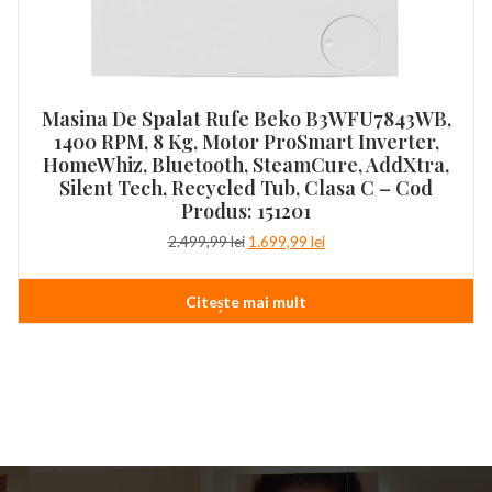
Masina De Spalat Rufe Beko B3WFU7843WB,
1400 RPM, 8 Kg, Motor ProSmart Inverter,
HomeWhiz, Bluetooth, SteamCure, AddXtra,
Silent Tech, Recycled Tub, Clasa C – Cod
Produs: 151201
Prețul
Prețul
2.499,99
lei
1.699,99
lei
inițial
curent
a
este:
Citește mai mult
fost:
1.699,99 lei.
2.499,99 lei.