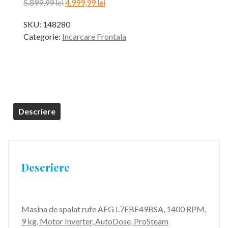
Prețul
Prețul
5.899,99
lei
4.999,99
lei
inițial
curent
SKU:
148280
a
este:
Categorie:
Incarcare Frontala
fost:
4.999,99 lei.
5.899,99 lei.
Descriere
Descriere
Masina de spalat rufe AEG L7FBE49BSA, 1400 RPM,
9 kg, Motor Inverter, AutoDose, ProSteam