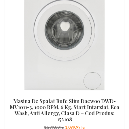
Masina De Spalat Rufe Slim Daewoo DWD-
MV1011-3, 1000 RPM, 6 Kg, Start Intarziat, Eco
Wash, Anti Allergy, Clasa D – Cod Produs:
152108
Prețul
Prețul
1.299,00
lei
1.099,99
lei