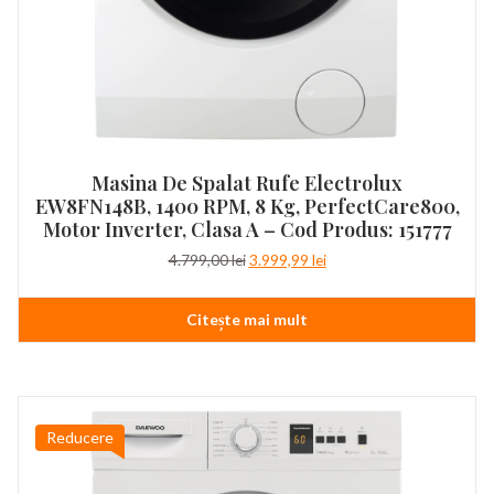
Masina De Spalat Rufe Electrolux
EW8FN148B, 1400 RPM, 8 Kg, PerfectCare800,
Motor Inverter, Clasa A – Cod Produs: 151777
Prețul
Prețul
4.799,00
lei
3.999,99
lei
inițial
curent
a
este:
Citește mai mult
fost:
3.999,99 lei.
4.799,00 lei.
Reducere