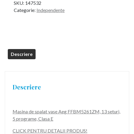
SKU:
147532
a
este:
Categorie:
Independente
fost:
3.299,99 lei.
3.799,99 lei.
Descriere
Descriere
Masina de spalat vase Aeg FFBM5261ZM, 13 seturi,
5 programe, Clasa E
CLICK PENTRU DETALII PRODUS!