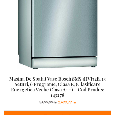
Masina De Spalat Vase Bosch SMS4HVI32E, 13
Seturi, 6 Programe, Clasa E, (clasificare
Energetica Veche Clasa A++) – Cod Produs:
143278
Prețul
Prețul
3.099,99
lei
2.499,99
lei
inițial
curent
a
este: