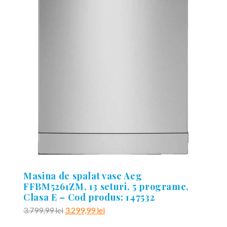
Masina de spalat vase Aeg
FFBM5261ZM, 13 seturi, 5 programe,
Clasa E – Cod produs: 147532
Prețul
Prețul
3.799,99
lei
3.299,99
lei
inițial
curent