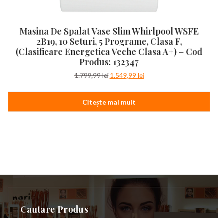
Masina De Spalat Vase Slim Whirlpool WSFE
2B19, 10 Seturi, 5 Programe, Clasa F,
(clasificare Energetica Veche Clasa A+) – Cod
Produs: 132347
Prețul
Prețul
1.799,99
lei
1.549,99
lei
inițial
curent
a
este:
Citește mai mult
fost:
1.549,99 lei.
1.799,99 lei.
Cautare Produs