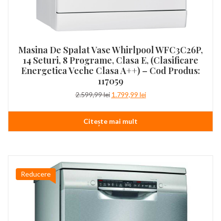
Masina De Spalat Vase Whirlpool WFC3C26P,
14 Seturi, 8 Programe, Clasa E, (clasificare
Energetica Veche Clasa A++) – Cod Produs:
117059
Prețul
Prețul
2.599,99
lei
1.799,99
lei
inițial
curent
a
este:
Citește mai mult
fost:
1.799,99 lei.
2.599,99 lei.
Reducere