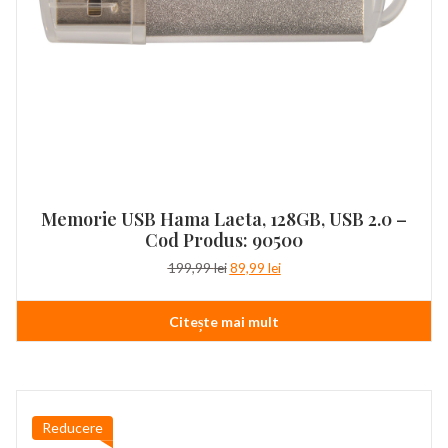
Memorie USB Hama Laeta, 128GB, USB 2.0 –
Cod Produs: 90500
Prețul
Prețul
199,99
lei
89,99
lei
inițial
curent
a
este:
Citește mai mult
fost:
89,99 lei.
199,99 lei.
Reducere