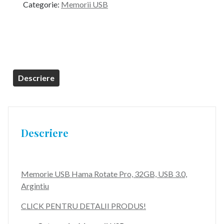
Categorie:
Memorii USB
fost:
34,99 lei.
79,99 lei.
Descriere
Descriere
Memorie USB Hama Rotate Pro, 32GB, USB 3.0,
Argintiu
CLICK PENTRU DETALII PRODUS!