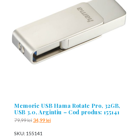
Memorie USB Hama Rotate Pro, 32GB,
USB 3.0, Argintiu – Cod produs: 155141
Prețul
Prețul
79,99
lei
34,99
lei
inițial
curent
SKU:
155141
a
este: