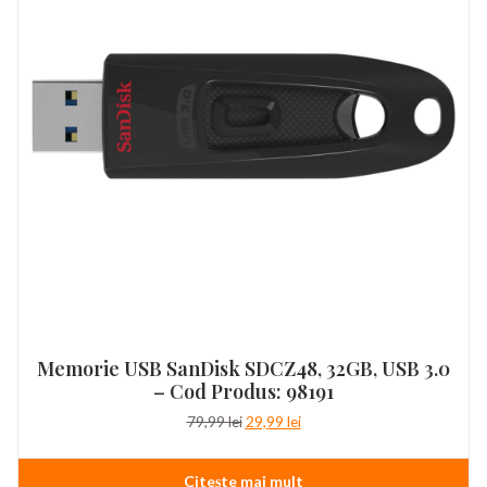
Memorie USB SanDisk SDCZ48, 32GB, USB 3.0
– Cod Produs: 98191
Prețul
Prețul
79,99
lei
29,99
lei
inițial
curent
a
este:
Citește mai mult
fost:
29,99 lei.