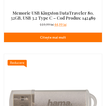
Memorie USB Kingston DataTraveler 80,
32GB, USB 3.2 Type C – Cod Produs: 142489
Prețul
Prețul
119,99
lei
44,99
lei
inițial
curent
a
este:
Citește mai mult
fost:
44,99 lei.
119,99 lei.
Reducere