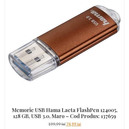
Memorie USB Hama Laeta FlashPen 124005,
128 GB, USB 3.0, Maro – Cod Produs: 137659
Prețul
Prețul
199,99
lei
74,99
lei