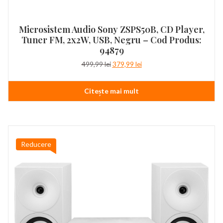
Microsistem Audio Sony ZSPS50B, CD Player,
Tuner FM, 2x2W, USB, Negru – Cod Produs:
94879
Prețul
Prețul
499,99
lei
379,99
lei
inițial
curent
a
este:
Citește mai mult
fost:
379,99 lei.
499,99 lei.
Reducere