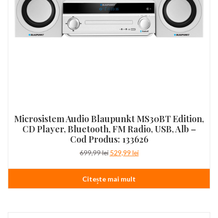
Microsistem Audio Blaupunkt MS30BT Edition,
CD Player, Bluetooth, FM Radio, USB, Alb –
Cod Produs: 133626
Prețul
Prețul
699,99
lei
529,99
lei
inițial
curent
a
este:
Citește mai mult
fost:
529,99 lei.
699,99 lei.