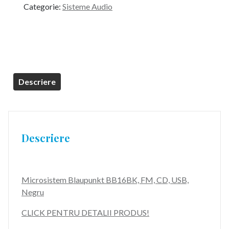
Categorie:
Sisteme Audio
fost:
349,99 lei.
389,99 lei.
Descriere
Descriere
Microsistem Blaupunkt BB16BK, FM, CD, USB,
Negru
CLICK PENTRU DETALII PRODUS!