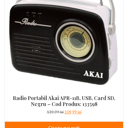
Radio Portabil Akai APR-11B, USB, Card SD,
Negru – Cod Produs: 133598
Prețul
Prețul
139,99
lei
109,99
lei
inițial
curent
a
este:
Citește mai mult