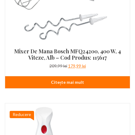
Mixer De Mana Bosch MFQ24200, 400 W, 4
Viteze, Alb – Cod Produs: 115617
Prețul
Prețul
209,99
lei
179,99
lei
inițial
curent
a
este:
Citește mai mult
fost:
179,99 lei.
209,99 lei.
Reducere