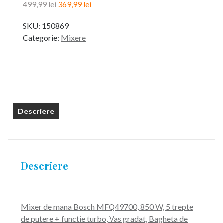
Prețul
Prețul
499,99
lei
369,99
lei
inițial
curent
SKU:
150869
a
este:
Categorie:
Mixere
fost:
369,99 lei.
499,99 lei.
Descriere
Descriere
Mixer de mana Bosch MFQ49700, 850 W, 5 trepte
de putere + functie turbo, Vas gradat, Bagheta de