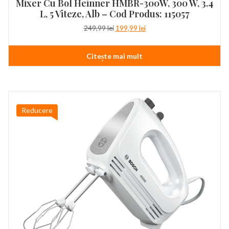
Mixer Cu Bol Heinner HMBR-300W, 300 W, 3.4
L, 5 Viteze, Alb – Cod Produs: 115057
Prețul
Prețul
249,99
lei
199,99
lei
inițial
curent
a
este:
Citește mai mult
fost:
199,99 lei.
249,99 lei.
Reducere