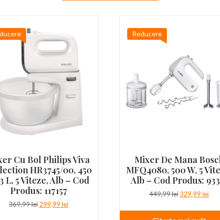
ducere
Reducere
er Cu Bol Philips Viva
Mixer De Mana Bosc
lection HR3745/00, 450
MFQ4080, 500 W, 5 Vite
3 L, 5 Viteze, Alb – Cod
Alb – Cod Produs: 933
Produs: 117157
Prețul
Pre
449,99
lei
329,99
lei
inițial
cur
Prețul
Prețul
369,99
lei
299,99
lei
a
est
inițial
curent