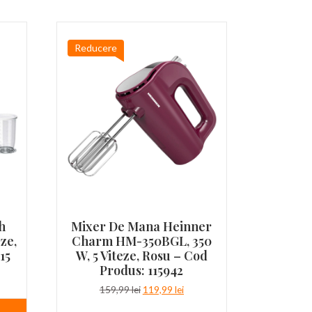
Reducere
h
Mixer De Mana Heinner
ze,
Charm HM-350BGL, 350
15
W, 5 Viteze, Rosu – Cod
Produs: 115942
țul
ent
Prețul
Prețul
159,99
lei
119,99
lei
e:
inițial
curent