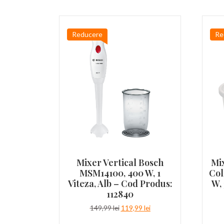
Reducere
Re
Mixer Vertical Bosch
Mix
MSM14100, 400 W, 1
Col
Viteza, Alb – Cod Produs:
W, 
112840
Prețul
Prețul
149,99
lei
119,99
lei
inițial
curent