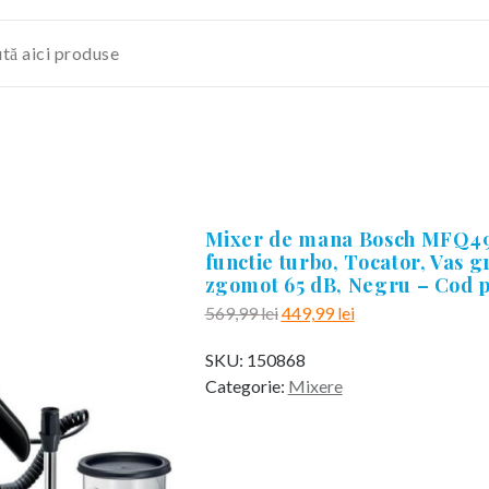
Mixer de mana Bosch MFQ498
functie turbo, Tocator, Vas g
zgomot 65 dB, Negru – Cod 
Prețul
Prețul
569,99
lei
449,99
lei
inițial
curent
SKU:
150868
a
este:
Categorie:
Mixere
fost:
449,99 lei.
569,99 lei.