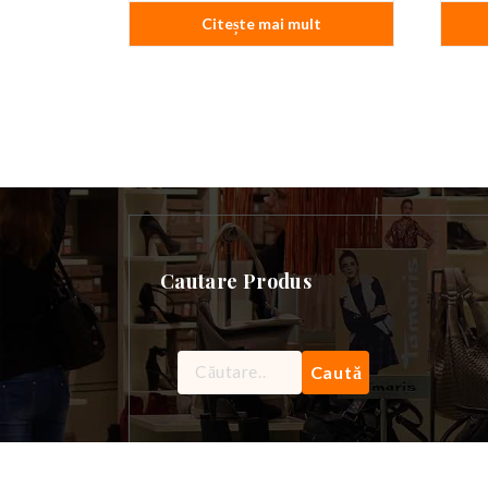
a
este:
Citește mai mult
fost:
119,99 lei.
149,99 lei.
Cautare Produs
Caută
după: