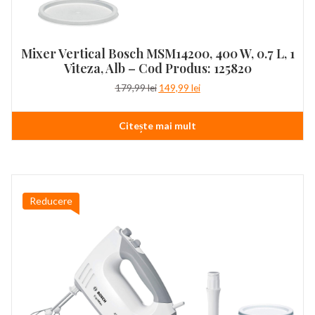
Mixer Vertical Bosch MSM14200, 400 W, 0.7 L, 1
Viteza, Alb – Cod Produs: 125820
Prețul
Prețul
179,99
lei
149,99
lei
inițial
curent
a
este:
Citește mai mult
fost:
149,99 lei.
179,99 lei.
Reducere