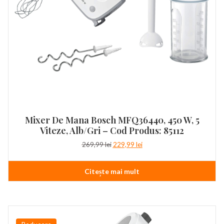
Mixer De Mana Bosch MFQ36440, 450 W, 5
Viteze, Alb/Gri – Cod Produs: 85112
Prețul
Prețul
269,99
lei
229,99
lei
inițial
curent
a
este:
Citește mai mult
fost:
229,99 lei.
269,99 lei.