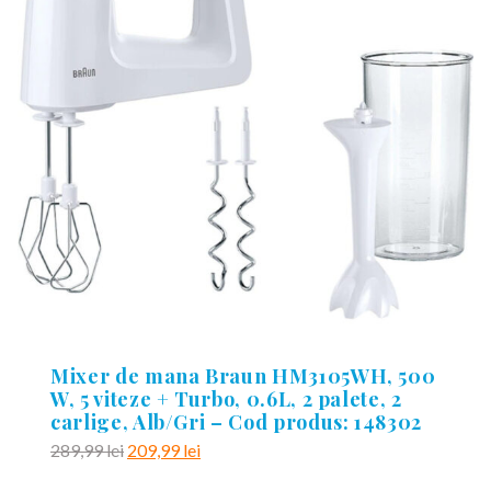
Mixer de mana Braun HM3105WH, 500
W, 5 viteze + Turbo, 0.6L, 2 palete, 2
carlige, Alb/Gri – Cod produs: 148302
Prețul
Prețul
289,99
lei
209,99
lei
inițial
curent