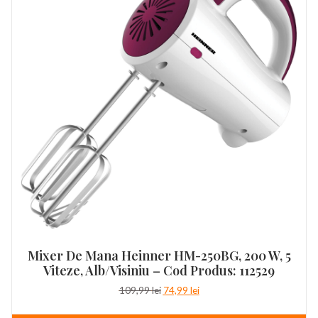
Mixer De Mana Heinner HM-250BG, 200 W, 5
Viteze, Alb/Visiniu – Cod Produs: 112529
Prețul
Prețul
109,99
lei
74,99
lei
inițial
curent
a
este: