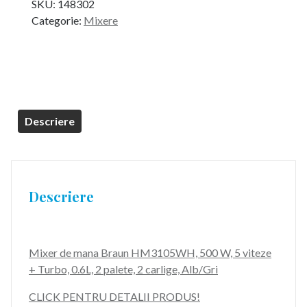
SKU:
148302
a
este:
Categorie:
Mixere
fost:
209,99 lei.
289,99 lei.
Descriere
Descriere
Mixer de mana Braun HM3105WH, 500 W, 5 viteze
+ Turbo, 0.6L, 2 palete, 2 carlige, Alb/Gri
CLICK PENTRU DETALII PRODUS!