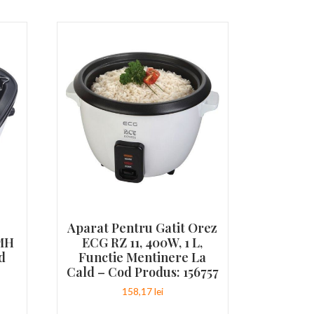
Aparat Pentru Gatit Orez
 MH
ECG RZ 11, 400W, 1 L,
d
Functie Mentinere La
Cald – Cod Produs: 156757
158,17
lei