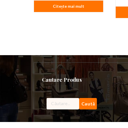
Citește mai mult
Cautare Produs
Caută
după: