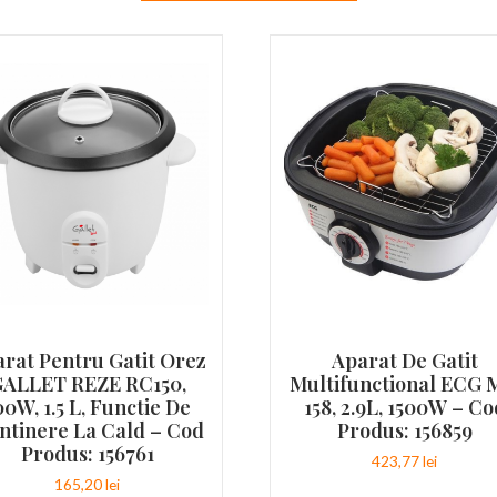
rat Pentru Gatit Orez
Aparat De Gatit
ALLET REZE RC150,
Multifunctional ECG
00W, 1.5 L, Functie De
158, 2.9L, 1500W – Co
ntinere La Cald – Cod
Produs: 156859
Produs: 156761
423,77
lei
165,20
lei