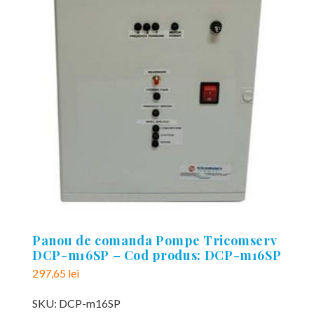
Panou de comanda Pompe Tricomserv
DCP-m16SP – Cod produs: DCP-m16SP
297,65
lei
SKU:
DCP-m16SP