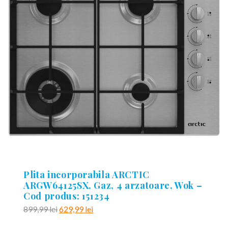
Plita incorporabila ARCTIC
ARGW64125SX, Gaz, 4 arzatoare, Wok –
Cod produs: 151234
Prețul
Prețul
899,99
lei
629,99
lei
inițial
curent