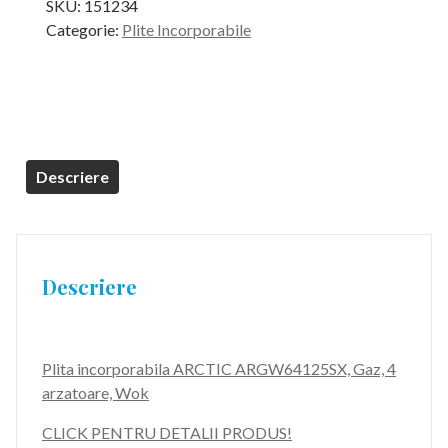
SKU:
151234
a
este:
Categorie:
Plite Incorporabile
fost:
629,99 lei.
899,99 lei.
Descriere
Descriere
Plita incorporabila ARCTIC ARGW64125SX, Gaz, 4
arzatoare, Wok
CLICK PENTRU DETALII PRODUS!