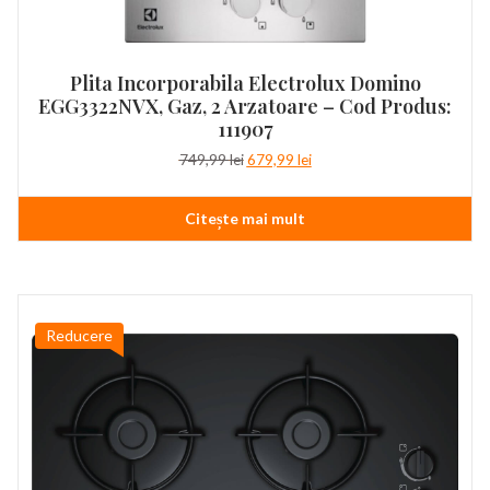
Plita Incorporabila Electrolux Domino
EGG3322NVX, Gaz, 2 Arzatoare – Cod Produs:
111907
Prețul
Prețul
749,99
lei
679,99
lei
inițial
curent
a
este:
Citește mai mult
fost:
679,99 lei.
749,99 lei.
Reducere