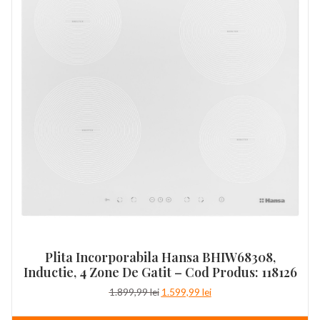
Plita Incorporabila Hansa BHIW68308,
Inductie, 4 Zone De Gatit – Cod Produs: 118126
Prețul
Prețul
1.899,99
lei
1.599,99
lei
inițial
curent
a
este: