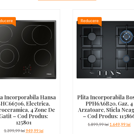
ducere
Reducere
ta Incorporabila Hansa
Plita Incorporabila Bo
HC66706, Electrica,
PPH6A6B20, Gaz, 4
roceramica, 4 Zone De
Arzatoare, Sticla Nea
Gatit – Cod Produs:
– Cod Produs: 11386
125801
Prețul
Pr
1.899,99
lei
1.649,99
lei
inițial
c
Prețul
Prețul
1.399,99
lei
949,99
lei