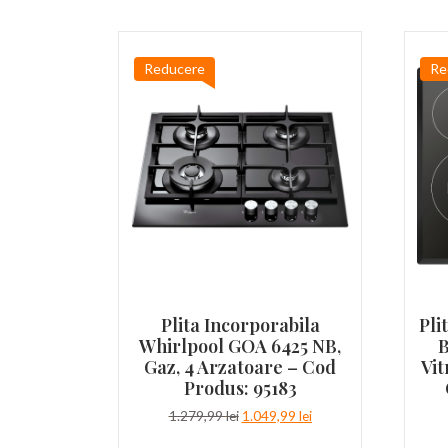
Reducere
Re
Plita Incorporabila
Pli
Whirlpool GOA 6425 NB,
B
Gaz, 4 Arzatoare – Cod
Vit
Produs: 95183
Prețul
Prețul
1.279,99
lei
1.049,99
lei
inițial
curent