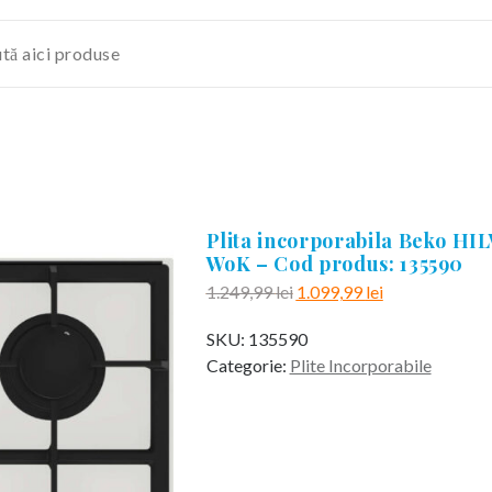
Plita incorporabila Beko HI
WoK – Cod produs: 135590
Prețul
Prețul
1.249,99
lei
1.099,99
lei
inițial
curent
SKU:
135590
a
este:
Categorie:
Plite Incorporabile
fost:
1.099,99 lei.
1.249,99 lei.