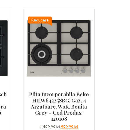
Reducere
sch
Plita Incorporabila Beko
HILW64225SBG, Gaz, 4
gra
Arzatoare, WoK, Benita
6
Grey – Cod Produs:
120108
ețul
urent
Prețul
Prețul
1.499,99
lei
999,99
lei