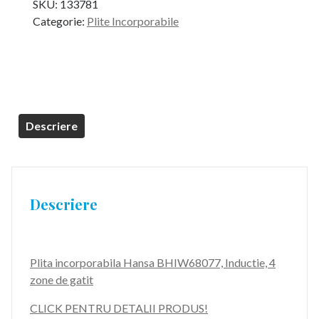
SKU:
133781
a
este:
Categorie:
Plite Incorporabile
fost:
1.499,99 lei.
1.999,99 lei.
Descriere
Descriere
Plita incorporabila Hansa BHIW68077, Inductie, 4
zone de gatit
CLICK PENTRU DETALII PRODUS!