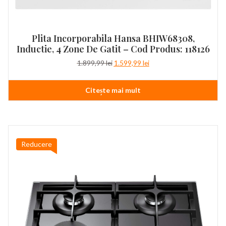
Plita Incorporabila Hansa BHIW68308,
Inductie, 4 Zone De Gatit – Cod Produs: 118126
Prețul
Prețul
1.899,99
lei
1.599,99
lei
inițial
curent
a
este:
Citește mai mult
fost:
1.599,99 lei.
1.899,99 lei.
Reducere