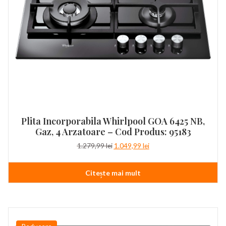
Plita Incorporabila Whirlpool GOA 6425 NB,
Gaz, 4 Arzatoare – Cod Produs: 95183
Prețul
Prețul
1.279,99
lei
1.049,99
lei
inițial
curent
a
este:
Citește mai mult
fost:
1.049,99 lei.
1.279,99 lei.