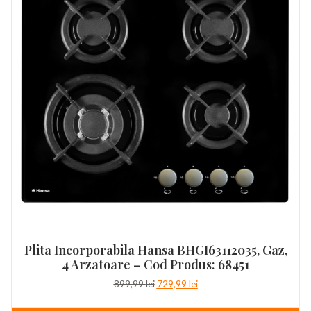
Plita Incorporabila Hansa BHGI63112035, Gaz,
4 Arzatoare – Cod Produs: 68451
Prețul
Prețul
899,99
lei
729,99
lei
inițial
curent
a
este: