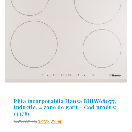
Plita incorporabila Hansa BHIW68077,
Inductie, 4 zone de gatit – Cod produs:
133781
Prețul
Prețul
1.999,99
lei
1.499,99
lei
inițial
curent