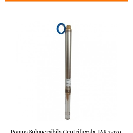
Pompa Submersibila Centrifugala, JAR 3-130,