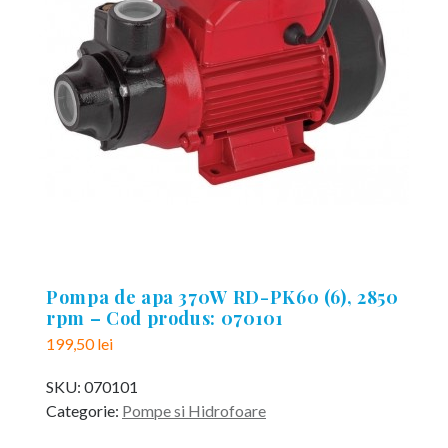
Pompa de apa 370W RD-PK60 (6), 2850
rpm – Cod produs: 070101
199,50
lei
SKU:
070101
Categorie:
Pompe si Hidrofoare