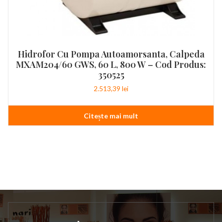
Hidrofor Cu Pompa Autoamorsanta, Calpeda
MXAM204/60 GWS, 60 L, 800 W – Cod Produs:
350525
2.513,39
lei
Citește mai mult