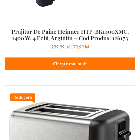
Prajitor De Paine Heinner HTP-BK1400XMC,
1400 W, 4 Felii, Argintiu – Cod Produs: 126173
Prețul
Prețul
299,99
lei
179,99
lei
inițial
curent
a
este:
Citește mai mult
fost:
179,99 lei.
299,99 lei.
Reducere