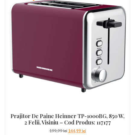
Prajitor De Paine Heinner TP-1000BG, 850 W,
2 Felii, Visiniu – Cod Produs: 117177
Prețul
Prețul
199,99
lei
144,99
lei