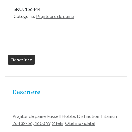
inițial
curent
SKU:
156444
a
este:
Categorie:
Prajitoare de paine
fost:
329,99 lei.
449,99 lei.
Descriere
Descriere
Prajitor de paine Russell Hobbs Distinction Titanium
26432-56, 1600 W, 2 felii, Otel inoxidabil