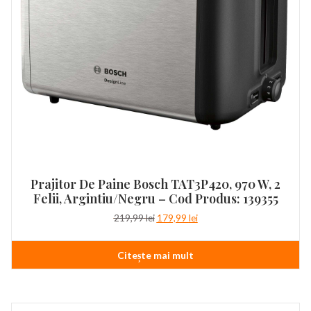
Prajitor De Paine Bosch TAT3P420, 970 W, 2
Felii, Argintiu/Negru – Cod Produs: 139355
Prețul
Prețul
219,99
lei
179,99
lei
inițial
curent
a
este:
Citește mai mult
fost:
179,99 lei.
219,99 lei.