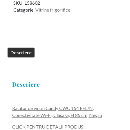
SKU:
158602
a
este:
Categorie:
Vitrine frigorifice
fost:
1.499,99 lei.
2.399,99 lei.
Descriere
Descriere
Racitor de vinuri Candy CWC 154 EEL/N,
Conectivitate Wi-Fi, Clasa G, H 85 cm, Negru
CLICK PENTRU DETALII PRODUS!