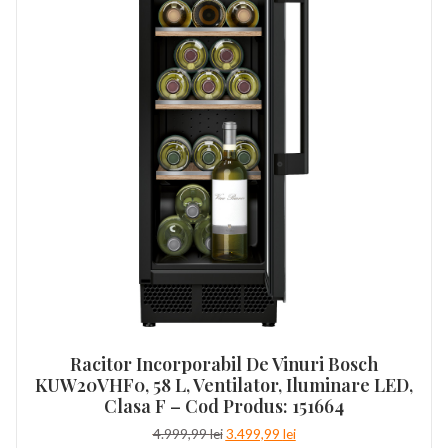
Racitor Incorporabil De Vinuri Bosch
KUW20VHF0, 58 L, Ventilator, Iluminare LED,
Clasa F – Cod Produs: 151664
Prețul
Prețul
4.999,99
lei
3.499,99
lei