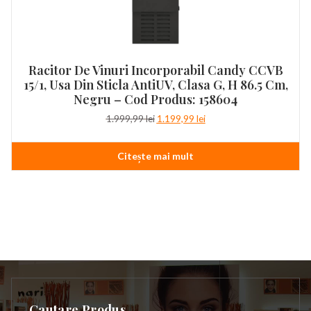
Racitor De Vinuri Incorporabil Candy CCVB
15/1, Usa Din Sticla AntiUV, Clasa G, H 86.5 Cm,
Negru – Cod Produs: 158604
Prețul
Prețul
1.999,99
lei
1.199,99
lei
inițial
curent
a
este:
Citește mai mult
fost:
1.199,99 lei.
1.999,99 lei.
Cautare Produs