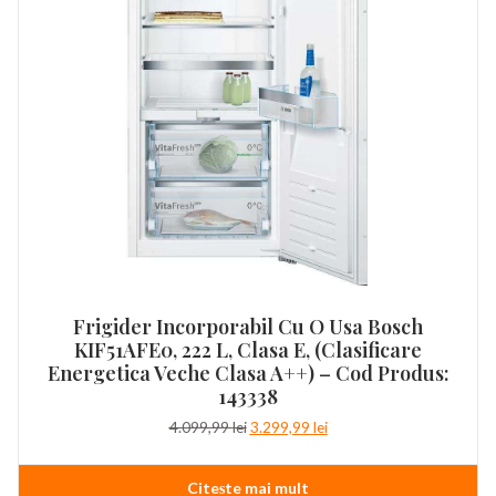
Frigider Incorporabil Cu O Usa Bosch
KIF51AFE0, 222 L, Clasa E, (clasificare
Energetica Veche Clasa A++) – Cod Produs:
143338
Prețul
Prețul
4.099,99
lei
3.299,99
lei
inițial
curent
a
este:
Citește mai mult
fost:
3.299,99 lei.