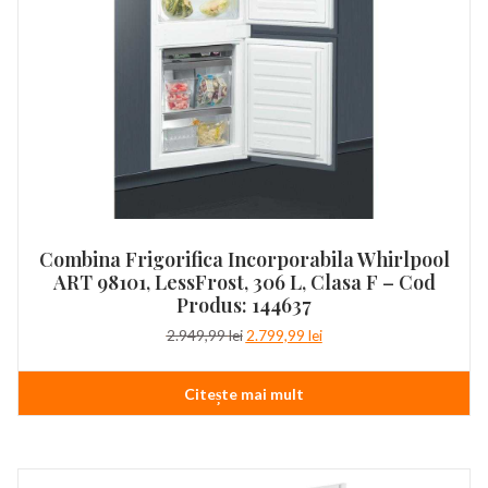
Combina Frigorifica Incorporabila Whirlpool
ART 98101, LessFrost, 306 L, Clasa F – Cod
Produs: 144637
Prețul
Prețul
2.949,99
lei
2.799,99
lei
inițial
curent
a
este:
Citește mai mult
fost:
2.799,99 lei.
2.949,99 lei.