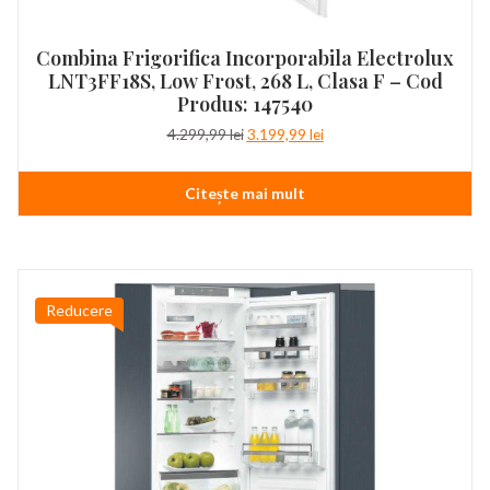
Combina Frigorifica Incorporabila Electrolux
LNT3FF18S, Low Frost, 268 L, Clasa F – Cod
Produs: 147540
Prețul
Prețul
4.299,99
lei
3.199,99
lei
inițial
curent
a
este:
Citește mai mult
fost:
3.199,99 lei.
4.299,99 lei.
Reducere