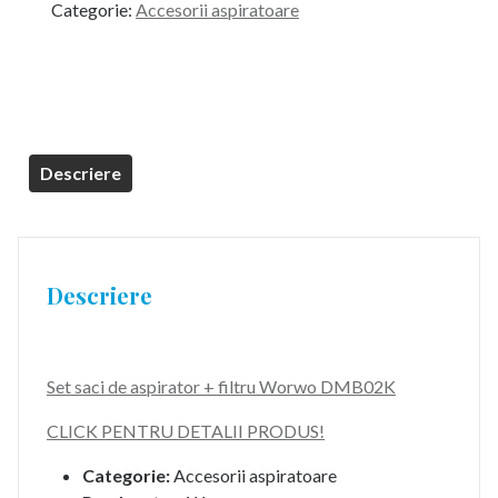
Categorie:
Accesorii aspiratoare
fost:
29,99 lei.
39,99 lei.
Descriere
Descriere
Set saci de aspirator + filtru Worwo DMB02K
CLICK PENTRU DETALII PRODUS!
Categorie:
Accesorii aspiratoare