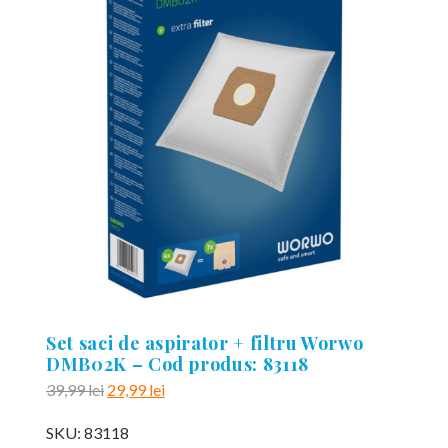
Set saci de aspirator + filtru Worwo
DMB02K – Cod produs: 83118
Prețul
Prețul
39,99
lei
29,99
lei
inițial
curent
SKU:
83118
a
este: