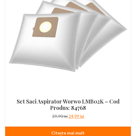
Set Saci Aspirator Worwo LMB02K – Cod
Produs: 84768
Prețul
Prețul
29,90
lei
24,99
lei
inițial
curent
a
este:
Citește mai mult
fost:
24,99 lei.