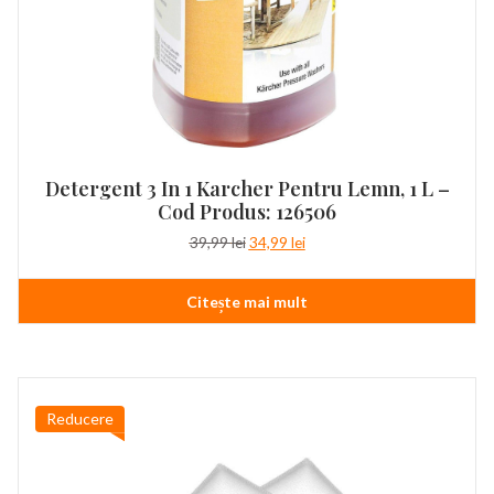
Detergent 3 In 1 Karcher Pentru Lemn, 1 L –
Cod Produs: 126506
Prețul
Prețul
39,99
lei
34,99
lei
inițial
curent
a
este:
Citește mai mult
fost:
34,99 lei.
39,99 lei.
Reducere