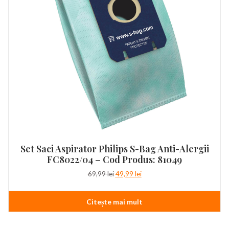
Set Saci Aspirator Philips S-Bag Anti-Alergii
FC8022/04 – Cod Produs: 81049
Prețul
Prețul
69,99
lei
49,99
lei
inițial
curent
a
este:
Citește mai mult
fost:
49,99 lei.
69,99 lei.