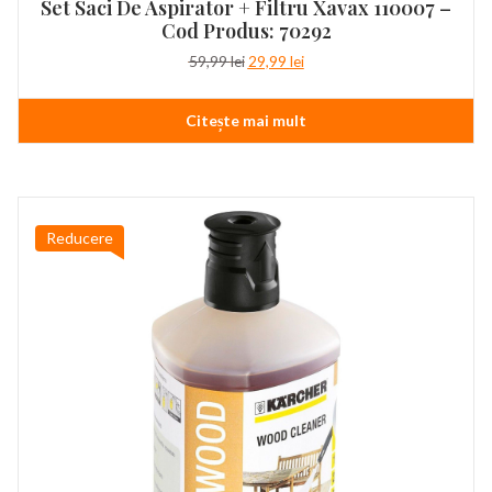
Set Saci De Aspirator + Filtru Xavax 110007 –
Cod Produs: 70292
Prețul
Prețul
59,99
lei
29,99
lei
inițial
curent
a
este:
Citește mai mult
fost:
29,99 lei.
59,99 lei.
Reducere