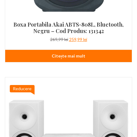
Boxa Portabila Akai ABTS-808L, Bluetooth,
Negru – Cod Produs: 131342
Prețul
Prețul
269,99
lei
259,99
lei
inițial
curent
a
este:
Citește mai mult
fost:
259,99 lei.
269,99 lei.
Reducere