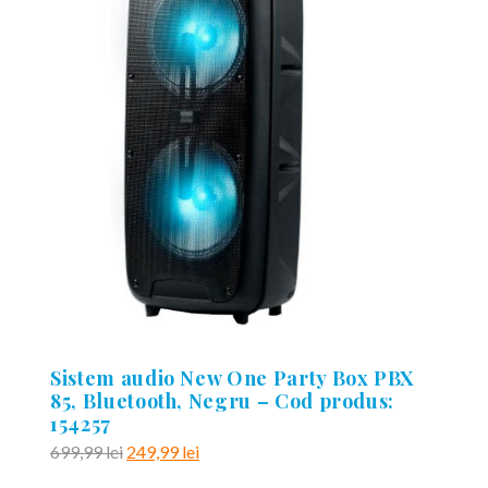
Sistem audio New One Party Box PBX
85, Bluetooth, Negru – Cod produs:
154257
Prețul
Prețul
699,99
lei
249,99
lei
inițial
curent