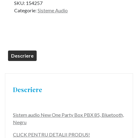
SKU:
154257
a
este:
Categorie:
Sisteme Audio
fost:
249,99 lei.
699,99 lei.
Descriere
Descriere
Sistem audio New One Party Box PBX 85, Bluetooth,
Negru
CLICK PENTRU DETALII PRODUS!