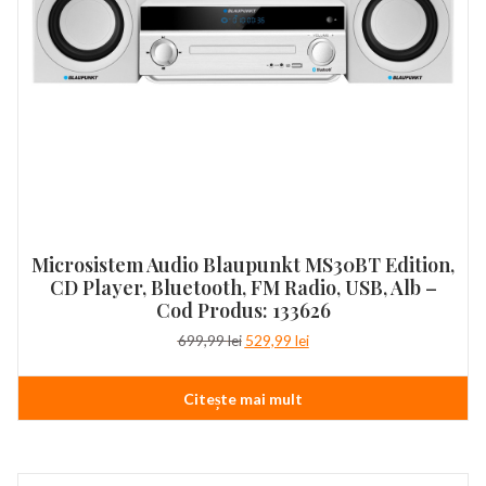
Microsistem Audio Blaupunkt MS30BT Edition,
CD Player, Bluetooth, FM Radio, USB, Alb –
Cod Produs: 133626
Prețul
Prețul
699,99
lei
529,99
lei
inițial
curent
a
este:
Citește mai mult
fost:
529,99 lei.
699,99 lei.