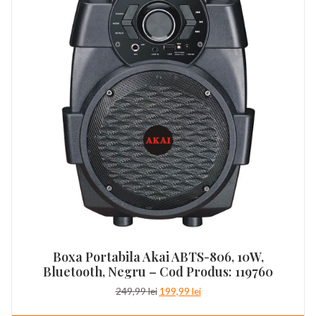
Boxa Portabila Akai ABTS-806, 10W,
Bluetooth, Negru – Cod Produs: 119760
Prețul
Prețul
249,99
lei
199,99
lei
inițial
curent