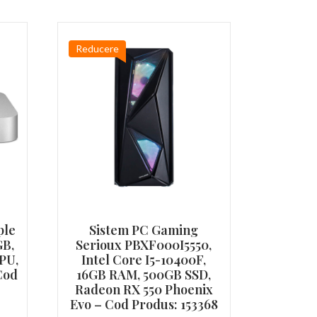
Reducere
ple
Sistem PC Gaming
GB,
Serioux PBXF000I5550,
PU,
Intel Core I5-10400F,
Cod
16GB RAM, 500GB SSD,
Radeon RX 550 Phoenix
Evo – Cod Produs: 153368
ețul