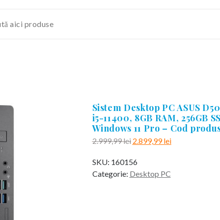
Sistem Desktop PC ASUS D50
i5-11400, 8GB RAM, 256GB SS
Windows 11 Pro – Cod produs
Prețul
Prețul
2.999,99
lei
2.899,99
lei
inițial
curent
SKU:
160156
a
este:
Categorie:
Desktop PC
fost:
2.899,99 lei.
2.999,99 lei.