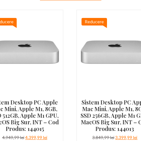
ducere
Reducere
stem Desktop PC Apple
Sistem Desktop PC Ap
c Mini, Apple M1, 8GB,
Mac Mini, Apple M1, 8
 512GB, Apple M1 GPU,
SSD 256GB, Apple M1 G
OS Big Sur, INT – Cod
MacOS Big Sur, INT – 
Produs: 144015
Produs: 144013
Prețul
Prețul
Prețul
Pr
4.949,99
lei
4.399,99
lei
3.849,99
lei
3.399,99
lei