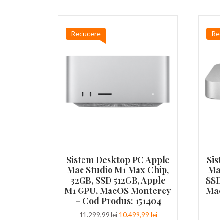
Reducere
Re
Sistem Desktop PC Apple
Si
Mac Studio M1 Max Chip,
Ma
32GB, SSD 512GB, Apple
SSD
M1 GPU, MacOS Monterey
Mac
– Cod Produs: 151404
Prețul
Prețul
11.299,99
lei
10.499,99
lei