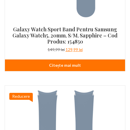
Galaxy Watch Sport Band Pentru Samsung
Galaxy Watch5, 20mm, S/M, Sapphire – Cod
Produs: 154850
Prețul
Prețul
149,99
lei
129,99
lei
inițial
curent
a
este:
Citește mai mult
fost:
129,99 lei.
149,99 lei.
Reducere