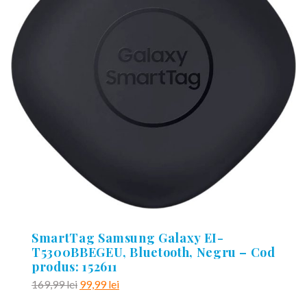
SmartTag Samsung Galaxy EI-
T5300BBEGEU, Bluetooth, Negru – Cod
produs: 152611
Prețul
Prețul
169,99
lei
99,99
lei
inițial
curent