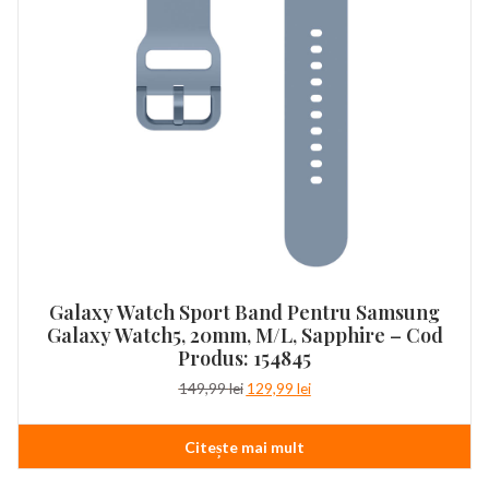
Galaxy Watch Sport Band Pentru Samsung
Galaxy Watch5, 20mm, M/L, Sapphire – Cod
Produs: 154845
Prețul
Prețul
149,99
lei
129,99
lei
inițial
curent
a
este:
Citește mai mult
fost:
129,99 lei.
149,99 lei.