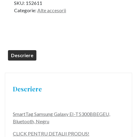
SKU:
152611
a
este:
Categorie:
Alte accesorii
fost:
99,99 lei.
169,99 lei.
Descriere
Descriere
SmartTag Samsung Galaxy EI-T5300BBEGEU,
Bluetooth, Negru
CLICK PENTRU DETALII PRODUS!