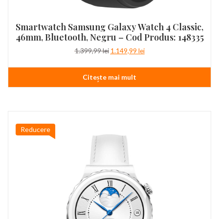
Smartwatch Samsung Galaxy Watch 4 Classic,
46mm, Bluetooth, Negru – Cod Produs: 148335
Prețul
Prețul
1.399,99
lei
1.149,99
lei
inițial
curent
a
este:
Citește mai mult
fost:
1.149,99 lei.
1.399,99 lei.
Reducere