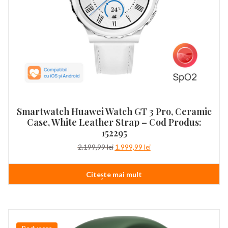
Smartwatch Huawei Watch GT 3 Pro, Ceramic
Case, White Leather Strap – Cod Produs:
152295
Prețul
Prețul
2.199,99
lei
1.999,99
lei
inițial
curent
a
este:
Citește mai mult
fost:
1.999,99 lei.
2.199,99 lei.