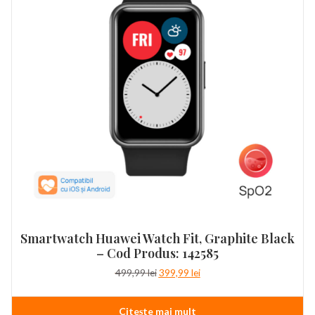
Smartwatch Huawei Watch Fit, Graphite Black
– Cod Produs: 142585
Prețul
Prețul
499,99
lei
399,99
lei
inițial
curent
a
este:
Citește mai mult
fost:
399,99 lei.