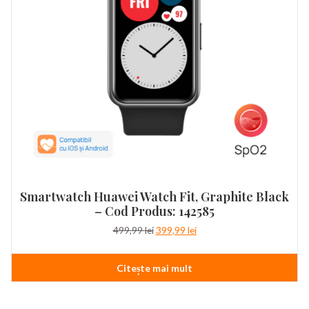
Smartwatch Huawei Watch Fit, Graphite Black
– Cod Produs: 142585
Prețul
Prețul
499,99
lei
399,99
lei
inițial
curent
a
este:
Citește mai mult
fost:
399,99 lei.
499,99 lei.