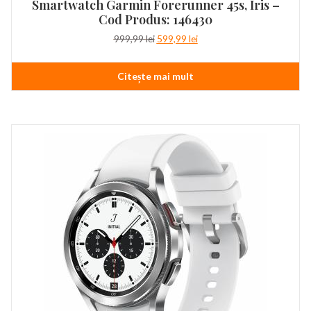
Smartwatch Garmin Forerunner 45s, Iris –
Cod Produs: 146430
Prețul
Prețul
999,99
lei
599,99
lei
inițial
curent
a
este:
Citește mai mult
fost:
599,99 lei.
999,99 lei.