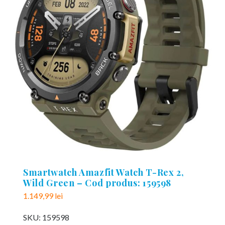
Smartwatch Amazfit Watch T-Rex 2,
Wild Green – Cod produs: 159598
1.149,99
lei
SKU:
159598