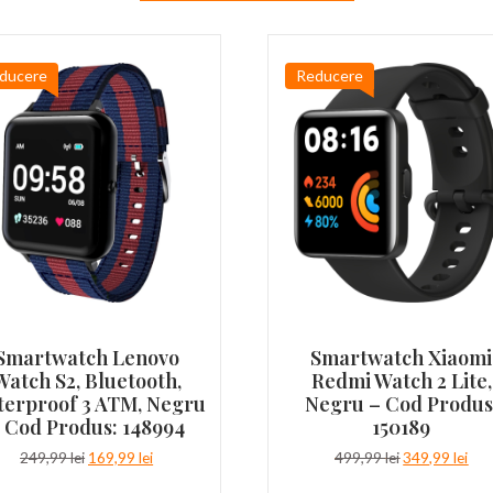
ducere
Reducere
Smartwatch Lenovo
Smartwatch Xiaomi
Watch S2, Bluetooth,
Redmi Watch 2 Lite,
erproof 3 ATM, Negru
Negru – Cod Produs
 Cod Produs: 148994
150189
Prețul
Prețul
Prețul
Pre
249,99
lei
169,99
lei
499,99
lei
349,99
lei
inițial
curent
inițial
cur