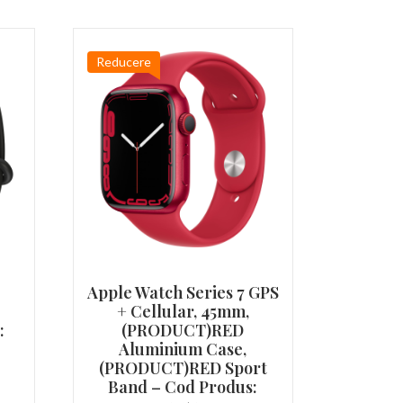
Reducere
Apple Watch Series 7 GPS
+ Cellular, 45mm,
:
(PRODUCT)RED
Aluminium Case,
(PRODUCT)RED Sport
țul
Band – Cod Produs:
ent