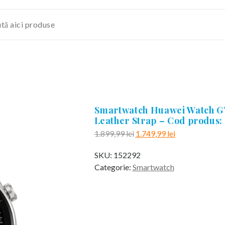
Smartwatch Huawei Watch GT
Leather Strap – Cod produs: 
Prețul
Prețul
1.899,99
lei
1.749,99
lei
inițial
curent
SKU:
152292
a
este:
Categorie:
Smartwatch
fost:
1.749,99 lei.
1.899,99 lei.