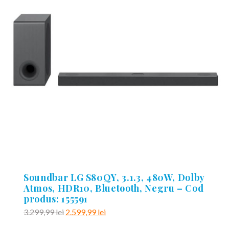
Soundbar LG S80QY, 3.1.3, 480W, Dolby
Atmos, HDR10, Bluetooth, Negru – Cod
produs: 155591
Prețul
Prețul
3.299,99
lei
2.599,99
lei
inițial
curent