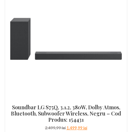
Soundbar LG S75Q, 3.1.2, 380W, Dolby Atmos,
Bluetooth, Subwoofer Wireless, Negru – Cod
Produs: 154431
Prețul
Prețul
2.499,99
lei
1.499,99
lei