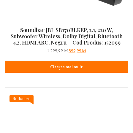
Soundbar JBL SB170BLKEP, 2.1, 220 W,
Subwoofer Wireless, Dolby Digital, Bluetooth
4.2, HDMI ARC, Negru – Cod Produs: 152099
Prețul
Prețul
1.299,99
lei
899,99
lei
inițial
curent
a
este:
Citește mai mult
fost:
899,99 lei.
1.299,99 lei.
Reducere