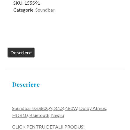
SKU:
155591
a
este:
Categorie:
Soundbar
fost:
2.599,99 lei.
3.299,99 lei.
Descriere
Descriere
Soundbar LG S80QY, 3.1.3, 480W, Dolby Atmos,
HDR10, Bluetooth, Negru
CLICK PENTRU DETALII PRODUS!