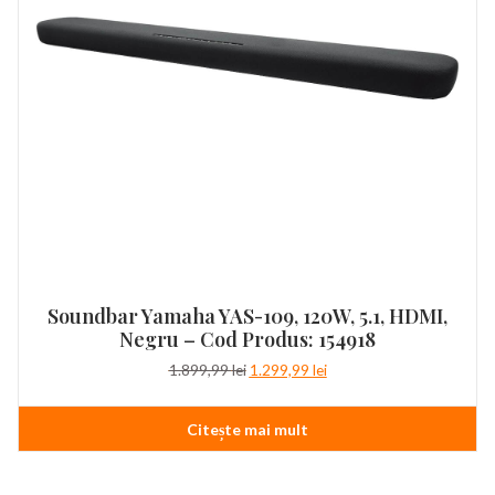
Soundbar Yamaha YAS-109, 120W, 5.1, HDMI,
Negru – Cod Produs: 154918
Prețul
Prețul
1.899,99
lei
1.299,99
lei
inițial
curent
a
este:
Citește mai mult
fost:
1.299,99 lei.
1.899,99 lei.