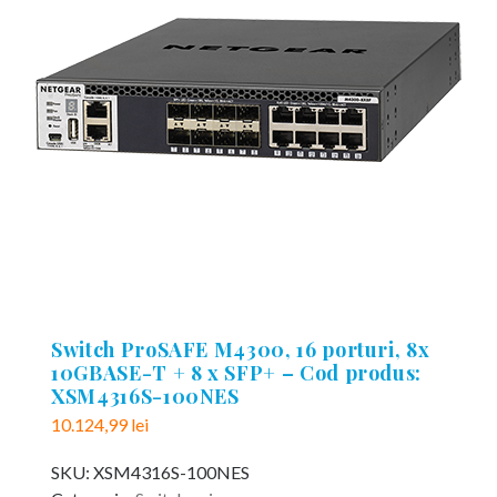
Switch ProSAFE M4300, 16 porturi, 8x
10GBASE-T + 8 x SFP+ – Cod produs:
XSM4316S-100NES
10.124,99
lei
SKU:
XSM4316S-100NES