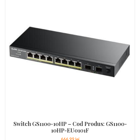
Switch GS1100-10HP – Cod Produs: GS1100-
10HP-EU0101F
666,99
lei