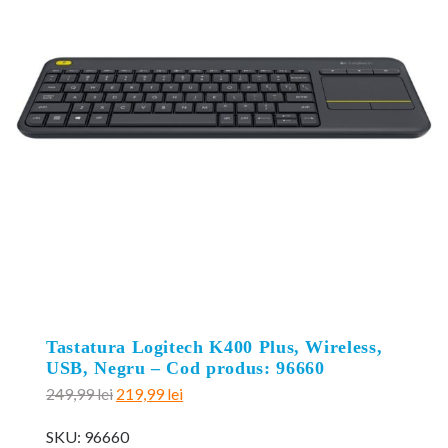
Tastatura Logitech K400 Plus, Wireless,
USB, Negru – Cod produs: 96660
Prețul
Prețul
249,99
lei
219,99
lei
inițial
curent
SKU:
96660
a
este: