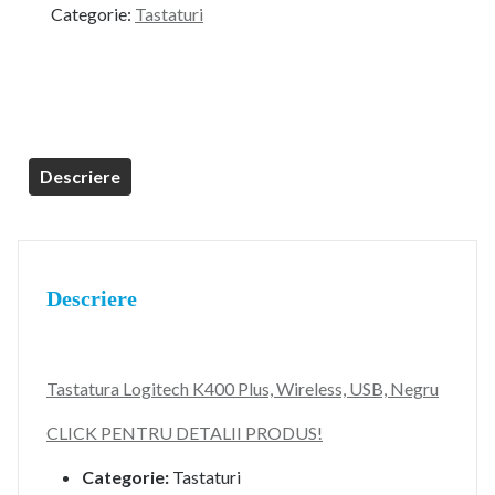
Categorie:
Tastaturi
fost:
219,99 lei.
249,99 lei.
Descriere
Descriere
Tastatura Logitech K400 Plus, Wireless, USB, Negru
CLICK PENTRU DETALII PRODUS!
Categorie:
Tastaturi