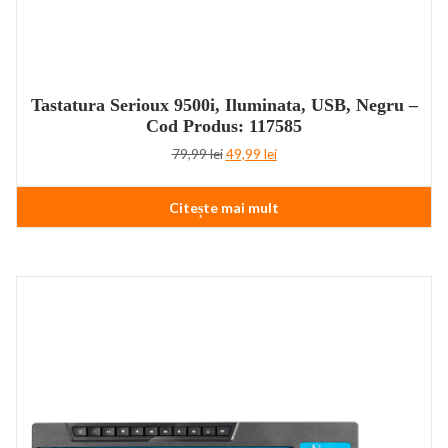
Tastatura Serioux 9500i, Iluminata, USB, Negru –
Cod Produs: 117585
Prețul
Prețul
79,99
lei
49,99
lei
inițial
curent
a
este:
Citește mai mult
fost:
49,99 lei.
79,99 lei.