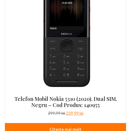
Telefon Mobil Nokia 5310 (2020), Dual SIM,
Negru – Cod Produs: 140955
Prețul
Prețul
299,99
lei
239,99
lei
inițial
curent
a
este:
Citește mai mult
fost:
239,99 lei.