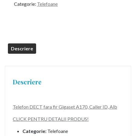
Categorie:
Telefoane
fost:
119,99 lei.
149,99 lei.
Descriere
Descriere
Telefon DECT fara fir Gigaset A170, Caller ID, Alb
CLICK PENTRU DETALII PRODUS!
Categorie:
Telefoane