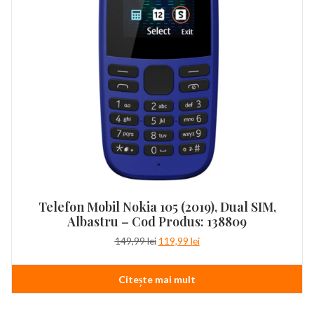
Telefon Mobil Nokia 105 (2019), Dual SIM,
Albastru – Cod Produs: 138809
Prețul
Prețul
149,99
lei
119,99
lei
inițial
curent
a
este:
Citește mai mult
fost:
119,99 lei.
149,99 lei.