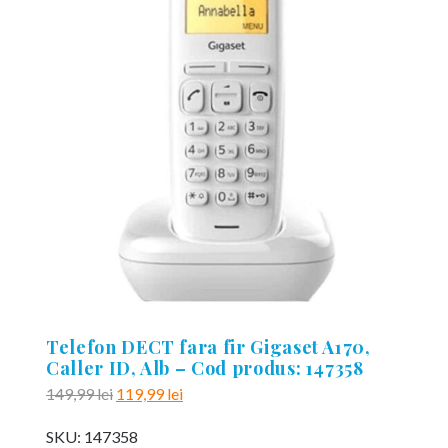
Telefon DECT fara fir Gigaset A170,
Caller ID, Alb – Cod produs: 147358
Prețul
Prețul
149,99
lei
119,99
lei
inițial
curent
SKU:
147358
a
este: