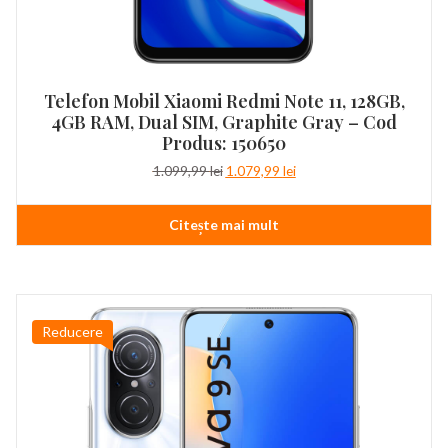
Telefon Mobil Xiaomi Redmi Note 11, 128GB,
4GB RAM, Dual SIM, Graphite Gray – Cod
Produs: 150650
Prețul
Prețul
1.099,99
lei
1.079,99
lei
inițial
curent
a
este:
Citește mai mult
fost:
1.079,99 lei.
1.099,99 lei.
Reducere