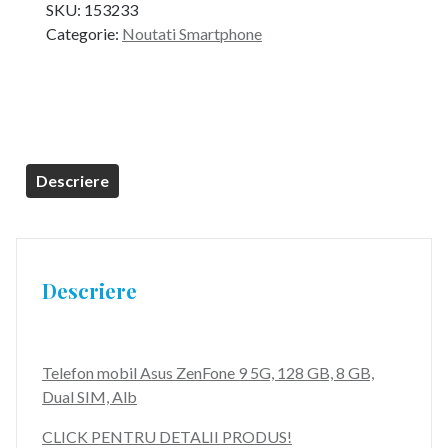
SKU:
153233
a
este:
Categorie:
Noutati Smartphone
fost:
3.799,99 lei.
4.299,99 lei.
Descriere
Descriere
Telefon mobil Asus ZenFone 9 5G, 128 GB, 8 GB,
Dual SIM, Alb
CLICK PENTRU DETALII PRODUS!