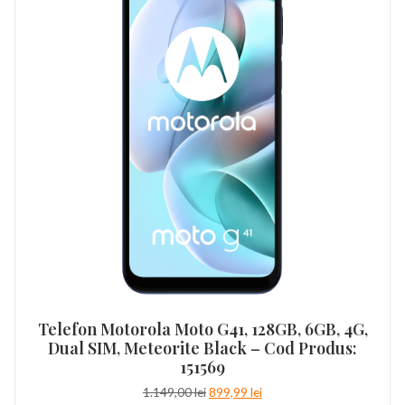
Telefon Motorola Moto G41, 128GB, 6GB, 4G,
Dual SIM, Meteorite Black – Cod Produs:
151569
Prețul
Prețul
1.149,00
lei
899,99
lei