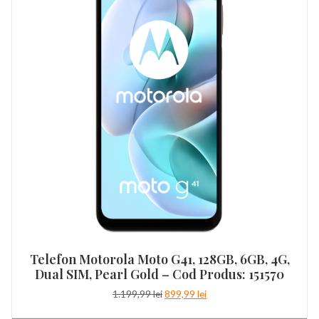
Telefon Motorola Moto G41, 128GB, 6GB, 4G,
Dual SIM, Pearl Gold – Cod Produs: 151570
Prețul
Prețul
1.199,99
lei
899,99
lei
inițial
curent