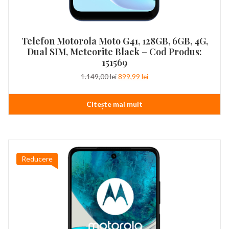
Telefon Motorola Moto G41, 128GB, 6GB, 4G,
Dual SIM, Meteorite Black – Cod Produs:
151569
Prețul
Prețul
1.149,00
lei
899,99
lei
inițial
curent
a
este:
Citește mai mult
fost:
899,99 lei.
1.149,00 lei.
Reducere