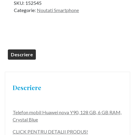
SKU:
152545
a
este:
Categorie:
Noutati Smartphone
fost:
1.049,99 lei.
1.199,00 lei.
Descriere
Descriere
Telefon mobil Huawei nova Y90, 128 GB, 6 GB RAM,
Crystal Blue
CLICK PENTRU DETALII PRODUS!