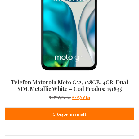
Telefon Motorola Moto G52, 128GB, 4GB, Dual
SIM, Metallic White – Cod Produs: 151835
Prețul
Prețul
1.399,99
lei
979,99
lei
inițial
curent
a
este:
Citește mai mult
fost:
979,99 lei.
1.399,99 lei.