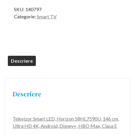
inițial
curent
SKU:
140797
a
este:
Categorie:
Smart TV
fost:
1.999,99 lei.
2.699,99 lei.
Descriere
Descriere
Televizor Smart LED, Horizon 58HL7590U, 146 cm,
Ultra HD 4K, Android, Disney+, HBO Max, Clasa E