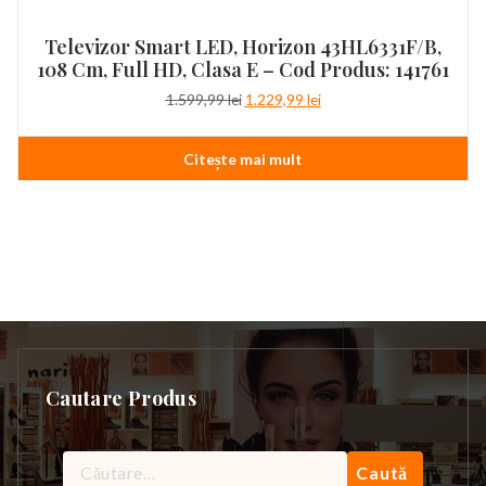
Televizor Smart LED, Horizon 43HL6331F/B,
108 Cm, Full HD, Clasa E – Cod Produs: 141761
Prețul
Prețul
1.599,99
lei
1.229,99
lei
inițial
curent
a
este:
Citește mai mult
fost:
1.229,99 lei.
1.599,99 lei.
Cautare Produs
Caută