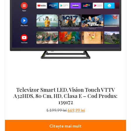
Televizor Smart LED, Vision Touch VTTV
A32HDS, 80 Cm, HD, Clasa E – Cod Produs:
139172
Prețul
Prețul
1.199,99
lei
669,99
lei
inițial
curent
a
este:
Citește mai mult
fost:
669,99 lei.