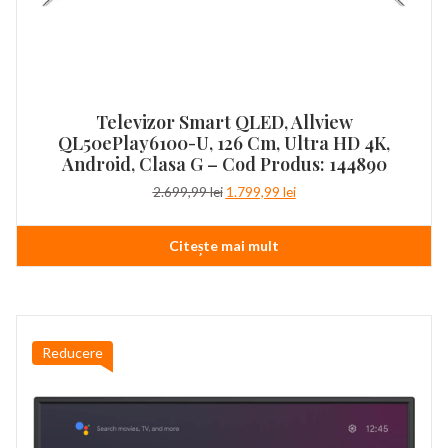
Televizor Smart QLED, Allview
QL50ePlay6100-U, 126 Cm, Ultra HD 4K,
Android, Clasa G – Cod Produs: 144890
Prețul
Prețul
2.699,99
lei
1.799,99
lei
inițial
curent
a
este:
Citește mai mult
fost:
1.799,99 lei.
2.699,99 lei.
Reducere