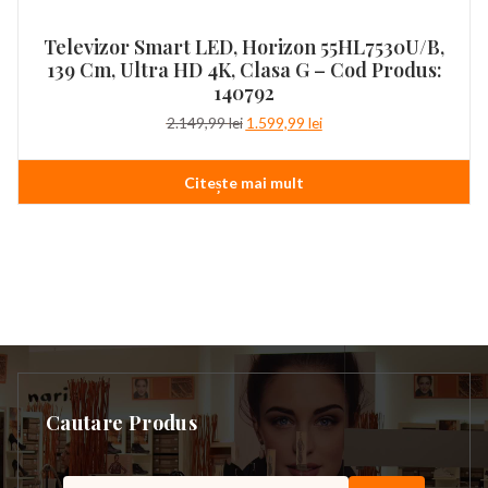
Televizor Smart LED, Horizon 55HL7530U/B,
139 Cm, Ultra HD 4K, Clasa G – Cod Produs:
140792
Prețul
Prețul
2.149,99
lei
1.599,99
lei
inițial
curent
a
este:
Citește mai mult
fost:
1.599,99 lei.
2.149,99 lei.
Cautare Produs
Caută