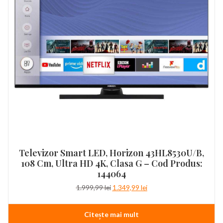
Televizor Smart LED, Horizon 43HL8530U/B,
108 Cm, Ultra HD 4K, Clasa G – Cod Produs:
144064
Prețul
Prețul
1.999,99
lei
1.349,99
lei
inițial
curent
a
este:
Citește mai mult
fost:
1.349,99 lei.