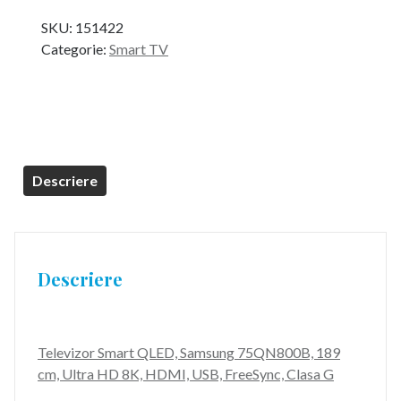
inițial
curent
SKU:
151422
a
este:
Categorie:
Smart TV
fost:
17.499,99 lei.
23.199,99 lei.
Descriere
Descriere
Televizor Smart QLED, Samsung 75QN800B, 189
cm, Ultra HD 8K, HDMI, USB, FreeSync, Clasa G