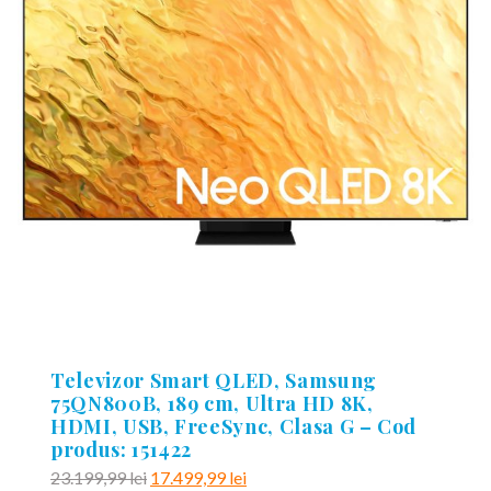
Televizor Smart QLED, Samsung
75QN800B, 189 cm, Ultra HD 8K,
HDMI, USB, FreeSync, Clasa G – Cod
produs: 151422
Prețul
Prețul
23.199,99
lei
17.499,99
lei