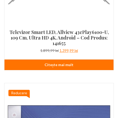
Televizor Smart LED, Allview 43ePlay6100-U,
109 Cm, Ultra HD 4K, Android – Cod Produs:
141655
Prețul
Prețul
1.899,99
lei
1.399,99
lei
inițial
curent
a
este:
Citește mai mult
fost:
1.399,99 lei.
1.899,99 lei.
Reducere