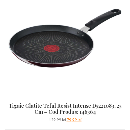
Tigaie Clatite Tefal Resist Intense D5221083, 25
Cm – Cod Produs: 146364
Prețul
Prețul
129,99
lei
79,99
lei
inițial
curent