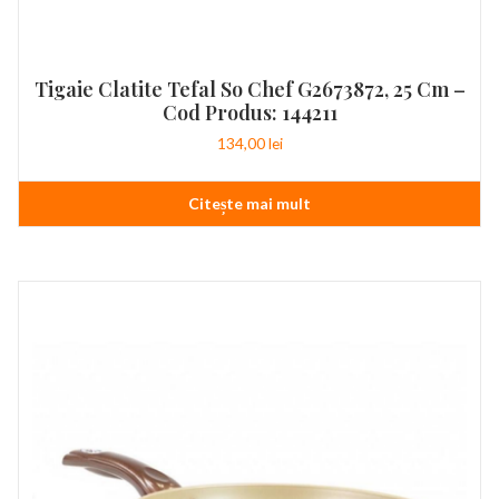
Tigaie Clatite Tefal So Chef G2673872, 25 Cm –
Cod Produs: 144211
134,00
lei
Citește mai mult