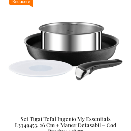
Reducere
Set Tigai Tefal Ingenio My Essentials
L3349453, 26 Cm + Maner Detasabil – Cod