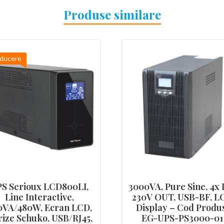
Produse similare
ducere
S Serioux LCD800LI,
3000VA, Pure Sine, 4x 
Line Interactive,
230V OUT, USB-BF, L
0VA/480W, Ecran LCD,
Display – Cod Produ
rize Schuko, USB/RJ45,
EG-UPS-PS3000-01