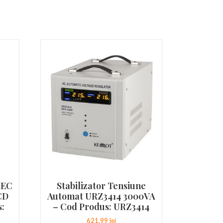
IEC
Stabilizator Tensiune
CD
Automat URZ3414 3000VA
s:
– Cod Produs: URZ3414
621,99
lei