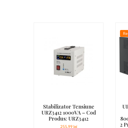
Re
Stabilizator Tensiune
UP
URZ3412 1000VA – Cod
Produs: URZ3412
80
2 P
255,99
lei