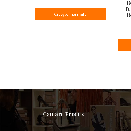
R
Te
R
Citește mai mult
Cautare Produs