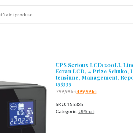
UPS Serioux LCD1200LI, Line
Ecran LCD, 4 Prize Schuko, 
tensiune, Management, Repo
155335
Prețul
Prețul
799,99
lei
499,99
lei
inițial
curent
SKU:
155335
a
este:
Categorie:
UPS-uri
fost:
499,99 lei.
799,99 lei.