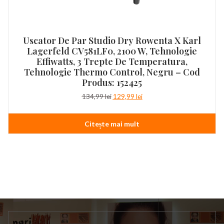
Uscator De Par Studio Dry Rowenta X Karl
Lagerfeld CV581LF0, 2100 W, Tehnologie
Effiwatts, 3 Trepte De Temperatura,
Tehnologie Thermo Control, Negru – Cod
Produs: 152425
Prețul
Prețul
134,99
lei
129,99
lei
inițial
curent
a
este:
Citește mai mult
fost:
129,99 lei.
134,99 lei.