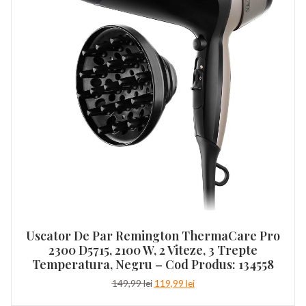
Uscator De Par Remington ThermaCare Pro
2300 D5715, 2100 W, 2 Viteze, 3 Trepte
Temperatura, Negru – Cod Produs: 134558
Prețul
Prețul
149,99
lei
119,99
lei
inițial
curent