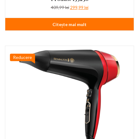
Prețul
Prețul
409,99
lei
299,99
lei
inițial
curent
a
este:
Citește mai mult
fost:
299,99 lei.
409,99 lei.
Reducere