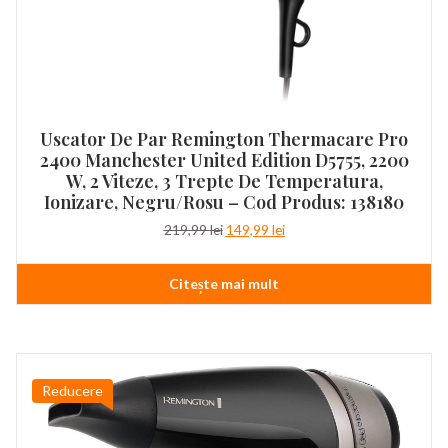
Uscator De Par Remington Thermacare Pro
2400 Manchester United Edition D5755, 2200
W, 2 Viteze, 3 Trepte De Temperatura,
Ionizare, Negru/Rosu – Cod Produs: 138180
Prețul
Prețul
219,99
lei
149,99
lei
inițial
curent
a
este:
Citește mai mult
fost:
149,99 lei.
219,99 lei.
Reducere