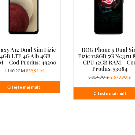
axy A12 Dual Sim Fizic
ROG Phone 5 Dual S
4GB LTE 4G Alb 4GB
Fizic 128GB 5G Negru 
 – Cod Produs: 49290
CPU 12GB RAM – Co
Produs: 53084
Prețul
Prețul
1.140,90
lei
859,91
lei
inițial
curent
Prețul
Pr
3.054,90
lei
2.678,90
lei
a
este:
inițial
c
Citește mai mult
fost:
859,91 lei.
a
es
Citește mai mult
1.140,90 lei.
fost:
2.
3.054,90 lei.