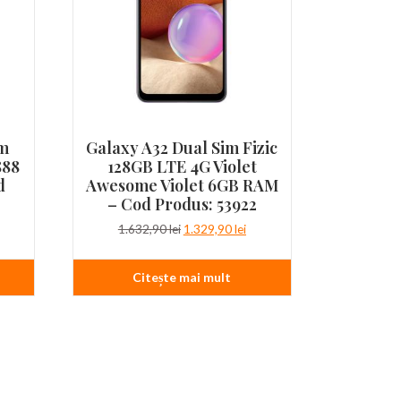
im
Galaxy A32 Dual Sim Fizic
888
128GB LTE 4G Violet
d
Awesome Violet 6GB RAM
– Cod Produs: 53922
ețul
Prețul
Prețul
1.632,90
lei
1.329,90
lei
urent
inițial
curent
te:
a
este:
Citește mai mult
678,90 lei.
fost:
1.329,90 lei.
1.632,90 lei.