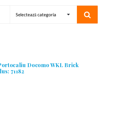
 Portocaliu Docomo WKL Brick
us: 71182