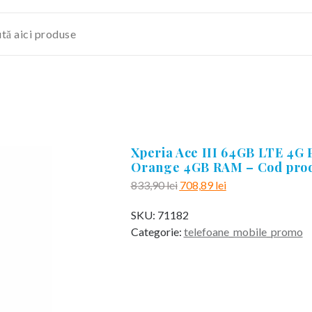
Xperia Ace III 64GB LTE 4G
Orange 4GB RAM – Cod prod
Prețul
Prețul
833,90
lei
708,89
lei
inițial
curent
SKU:
71182
a
este:
Categorie:
telefoane_mobile_promo
fost:
708,89 lei.
833,90 lei.