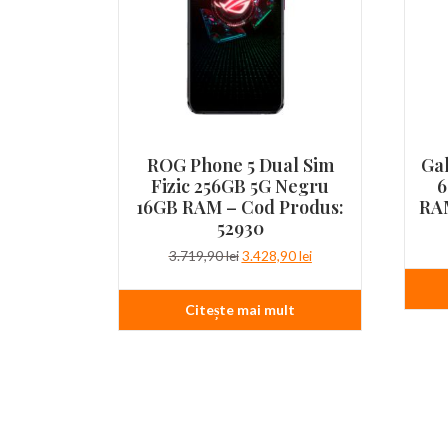
ROG Phone 5 Dual Sim
Gal
Fizic 256GB 5G Negru
6
16GB RAM – Cod Produs:
RAM
52930
Prețul
Prețul
3.719,90
lei
3.428,90
lei
inițial
curent
a
este:
Citește mai mult
fost:
3.428,90 lei.
3.719,90 lei.