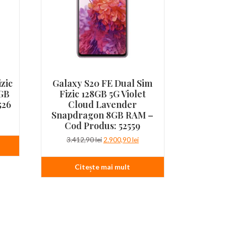
zic
Galaxy S20 FE Dual Sim
GB
Fizic 128GB 5G Violet
526
Cloud Lavender
Snapdragon 8GB RAM –
țul
Cod Produs: 52559
ent
e:
Prețul
Prețul
3.412,90
lei
2.900,90
lei
90 lei.
inițial
curent
a
este:
Citește mai mult
fost:
2.900,90 lei.
3.412,90 lei.