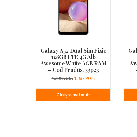
Galaxy A32 Dual Sim Fizic
Gal
128GB LTE 4G Alb
Awesome White 6GB RAM
Aw
– Cod Produs: 53923
Prețul
Prețul
1.632,90
lei
1.387,90
lei
inițial
curent
a
este:
Citește mai mult
fost:
1.387,90 lei.
1.632,90 lei.