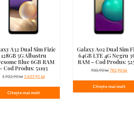
axy A32 Dual Sim Fizic
Galaxy A02 Dual Sim Fi
128GB 5G Albastru
64GB LTE 4G Negru 3
esome Blue 6GB RAM
RAM – Cod Produs: 52
– Cod Produs: 51193
Prețul
Pre
903,90
lei
782,90
lei
inițial
cur
Prețul
Prețul
1.922,90
lei
1.633,91
lei
a
est
inițial
curent
Citește mai mult
fost:
782,
a
este:
Citește mai mult
903,90 lei.
fost:
1.633,91 lei.
1.922,90 lei.