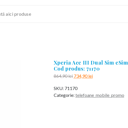
Xperia Ace III Dual Sim eS
Cod produs: 71170
Prețul
Prețul
864,90
lei
734,90
lei
inițial
curent
SKU:
71170
a
este:
Categorie:
telefoane_mobile_promo
fost:
734,90 lei.
864,90 lei.