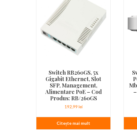
Switch RB260GS, 5x
S
Gigabit Ethernet, Slot
P
SFP, Management,
Mb
Alimentare PoE – Cod
–
Produs: RB/260GS
192,99
lei
Citește mai mult