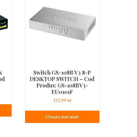
X
Switch GS-108B V3 8-P
od
DESKTOP SWITCH – Cod
Produs: GS-108BV3-
EU0101F
111,99
lei
Citește mai mult