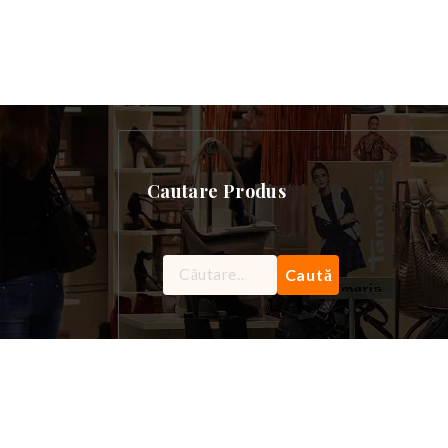
Cautare Produs
Caută
după: