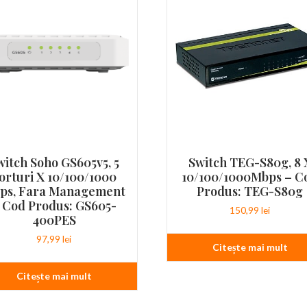
witch Soho GS605v5, 5
Switch TEG-S80g, 8 
orturi X 10/100/1000
10/100/1000Mbps – C
ps, Fara Management
Produs: TEG-S80g
 Cod Produs: GS605-
150,99
lei
400PES
97,99
lei
Citește mai mult
Citește mai mult